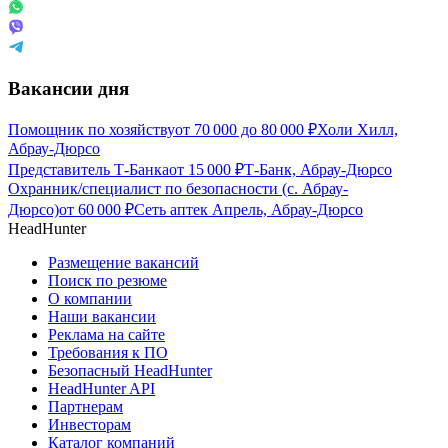
Вакансии дня
Помощник по хозяйству
от
70 000
до
80 000
₽
Холи Хилл,
Абрау-Дюрсо
Представитель Т-Банка
от
15 000
₽
Т-Банк, Абрау-Дюрсо
Охранник/специалист по безопасности (с. Абрау-
Дюрсо)
от
60 000
₽
Сеть аптек Апрель, Абрау-Дюрсо
HeadHunter
Размещение вакансий
Поиск по резюме
О компании
Наши вакансии
Реклама на сайте
Требования к ПО
Безопасный HeadHunter
HeadHunter API
Партнерам
Инвесторам
Каталог компаний