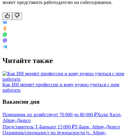
может представить работодателю на собеседовании.
Читайте также
Как ИИ меняет профессии и кому нужно учиться с ним
работать
Вакансии дня
Помощник по хозяйству
от
70 000
до
80 000
₽
Холи Хилл,
Абрау-Дюрсо
Представитель Т-Банка
от
15 000
₽
Т-Банк, Абрау-Дюрсо
Охранник/специалист по безопасности (с. Абрау-